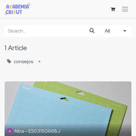
All
1 Article
consejos
×
Alba ‒ ES03150668J