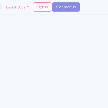
​
Sign in
Contact Us
English (US)