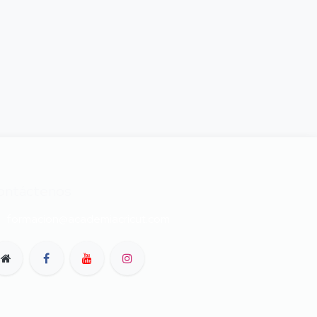
ontáctenos
formacion@academiacricut.com