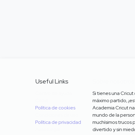
Useful Links
Sobre nosotros
Centro de ayuda
Si tienes una Cricut
Cricut
máximo partido, ¡est
Política de cookies
Academia Cricut na
Condiciones
de uso
mundo de la personal
Política de privacidad
muchísimos trucos pa
Aviso Legal
divertido y sin mie