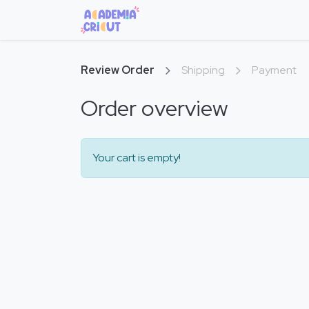
Home
Courses
Máquinas
Review Order
Shipping
Payment
Order overview
Your cart is empty!