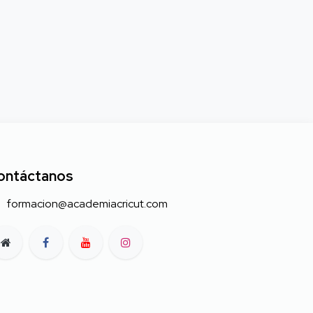
ontáctanos
formacion@academiacricut.com