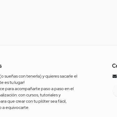
s
C
 (o sueñas con tenerla) y quieres sacarle el
e es tu lugar!
ce para acompañarte paso a paso en el
ización: con cursos, tutoriales y
ra que crear con tu plóter sea fácil,
do a equivocarte.