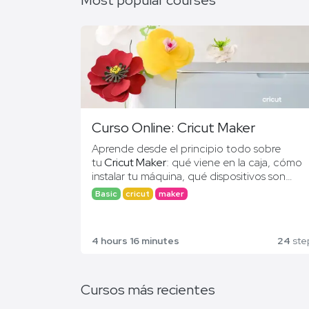
Most popular courses
Curso Online: Cricut Maker
Aprende desde el principio todo sobre
tu
Cricut Maker
: qué viene en la caja, cómo
instalar tu máquina, qué dispositivos son
compatibles, materiales accesorios… Con es
Basic
cricut
maker
Curso online impartido por Esther de
curso, estarás
100% formado continuament
@
arrels_designs
. Consigue este
curso de
sin quedarte desfasa@ y sin tener que pagar
manera gratuita
al comprar tu plotter de
de más por nuevos conocimientos.
4 hours 16 minutes
24
ste
corte Cricut en
nuestros puntos de venta
oficiales
.
Cursos más recientes