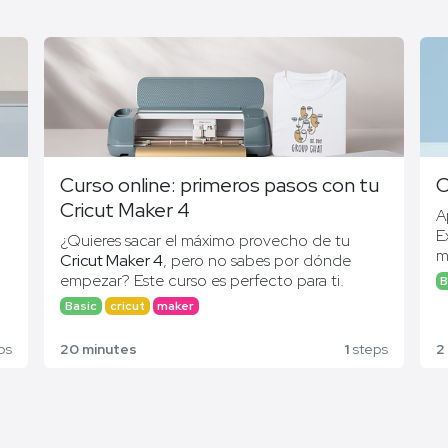
Curso online: primeros pasos con tu
C
Cricut Maker 4
A
E
¿Quieres sacar el máximo provecho de tu
m
Cricut Maker 4
, pero no sabes por dónde
te
e
empezar? Este curso es perfecto para ti.
B
C
e
,
Basic
cricut
maker
c
Impartido por
@amasoniatropical
,
experta en
t
creatividad y lettering, aprenderás de manera
ps
20 minutes
1
steps
2
c
fácil, práctica y paso a paso
todo lo necesario
para comenzar a crear proyectos increíbles.
Da tus primeros pasos en el mundo Cricut y
convierte tus ideas en
proyectos reales y
únicos
. ¡Tu creatividad no tendrá límites!