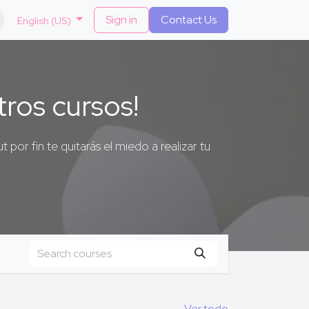
​
Sign in
Contact Us
English (US)
tros cursos!
por fin te quitarás el miedo a realizar tu
Ver todo