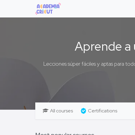
Home
Courses
Máquinas
Aprende a u
Lecciones súper fáciles y aptas para todo
All courses
Certifications