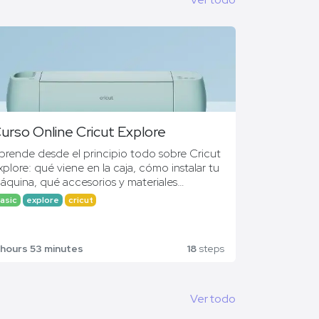
urso Online Cricut Explore
prende desde el principio todo sobre Cricut
xplore: qué viene en la caja, cómo instalar tu
áquina, qué accesorios y materiales
ncuentras…
asic
explore
cricut
on este curso, estarás 100% formado
ontinuamente, sin quedarte desfasado y sin
ener que pagar de más por nuevos
 hours 53 minutes
18
steps
onocimientos.
Ver todo