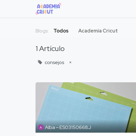
Inicio
Cursos
Máquinas
B
Blogs:
Todos
Academia Cricut
1 Artículo
consejos
×
Alba ‒ ES03150668J