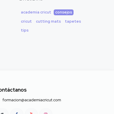
academia cricut
consejos
cricut
cutting mats
tapetes
tips
ontáctanos
formacion@academiacricut.com