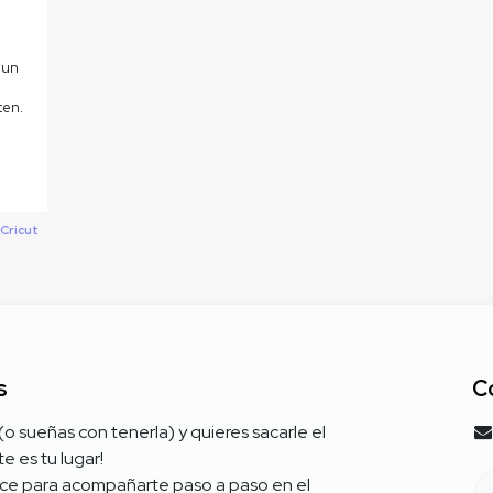
 un
ten.
Cricut
s
C
 (o sueñas con tenerla) y quieres sacarle el
e es tu lugar!
ce para acompañarte paso a paso en el