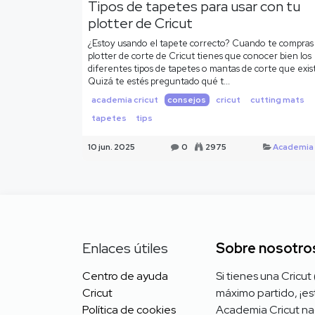
Tipos de tapetes para usar con tu
plotter de Cricut
¿Estoy usando el tapete correcto? Cuando te compras
plotter de corte de Cricut tienes que conocer bien los
diferentes tipos de tapetes o mantas de corte que exis
Quizá te estés preguntado qué t...
academia cricut
consejos
cricut
cutting mats
tapetes
tips
10 jun. 2025
0
2975
Academia 
Enlaces útiles
Sobre nosotro
Centro de ayuda
Si tienes una Cricut
Cricut
máximo partido, ¡est
Política de cookies
Academia Cricut na