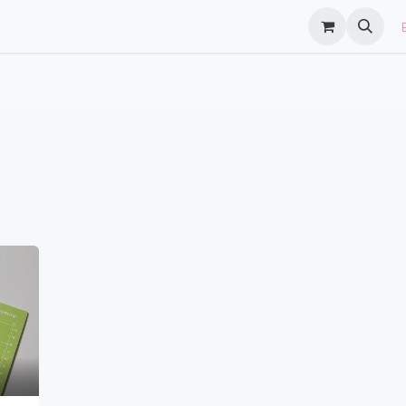
log
FAQs
​