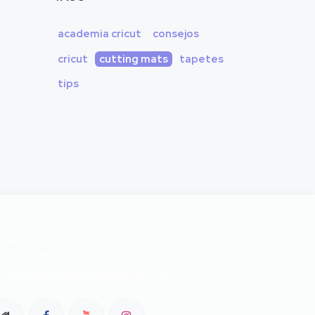
academia cricut
consejos
cricut
cutting mats
tapetes
tips
ontáctenos
formacion@academiacricut.com