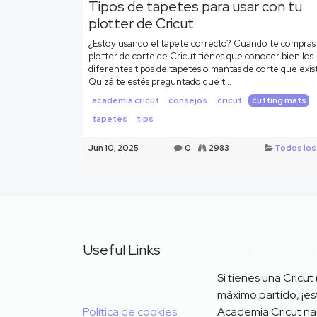
Tipos de tapetes para usar con tu
plotter de Cricut
¿Estoy usando el tapete correcto? Cuando te compras
plotter de corte de Cricut tienes que conocer bien los
diferentes tipos de tapetes o mantas de corte que exis
Quizá te estés preguntado qué t...
academia cricut
consejos
cricut
cutting mats
tapetes
tips
Jun 10, 2025
0
2983
Todos los
Useful Links
Sobre nosotros
Centro de ayuda
Si tienes una Cricut
Cricut
máximo partido, ¡est
Política de cookies
Academia Cricut na