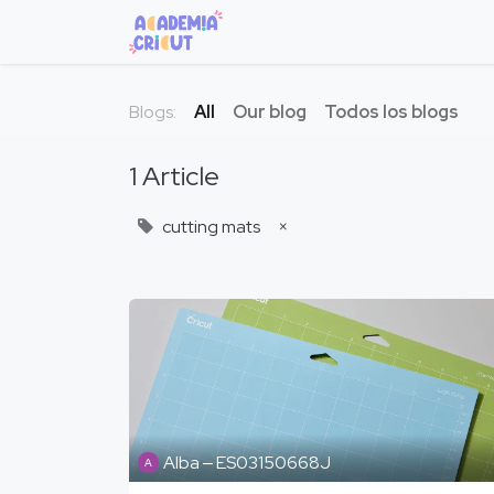
Home
Courses
Máquinas
Blogs:
All
Our blog
Todos los blogs
1 Article
cutting mats
×
Alba ‒ ES03150668J