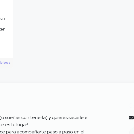
 un
ten.
 blogs
C
 (o sueñas con tenerla) y quieres sacarle el
e es tu lugar!
ce para acompañarte paso a paso en el