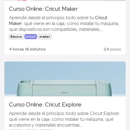
Curso Online: Cricut Maker
Aprend​e desde el principio todo sobre tu
Cricut
Maker
: qué viene en la caja, cómo instalar tu máquina,
qué dispositivos son compatibles, materiales,
accesorios… Con este curso, estarás
100% formado
Básico
cricut
maker
Curso online impartido por Esther de
continuamente
, sin quedarte desfasa@ y sin tener que
@
arrels_designs
. Consigue este
curso de manera
pagar de más por nuevos conocimientos.
4 horas 16 minutos
24
pasos
gratuita
al comprar tu plotter de corte Cricut
en
nuestros puntos de venta oficiales
.
Curso Online: Cricut Explore
Aprende desde el principio todo sobre Cricut Explore:
qué viene en la caja, cómo instalar tu máquina, qué
accesorios y materiales encuentras…