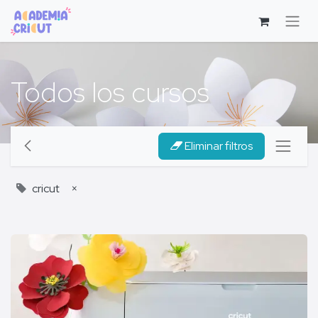
Todos los cursos
Eliminar filtros
cricut
×