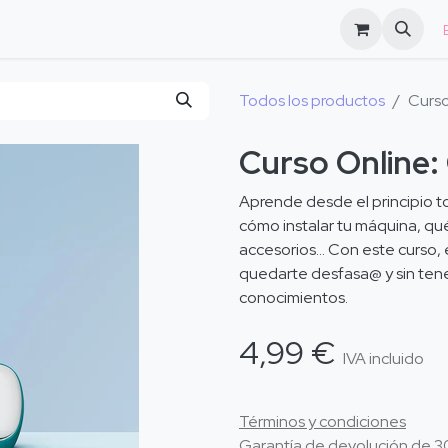
log
FAQs
​
Todos los productos
Curso
Curso Online:
Aprend​e desde el principio t
cómo instalar tu máquina, qué
accesorios… Con este curso, 
quedarte desfasa@ y sin ten
conocimientos. ​
4,99
€
IVA incluido
Términos y condiciones
Garantía de devolución de 3