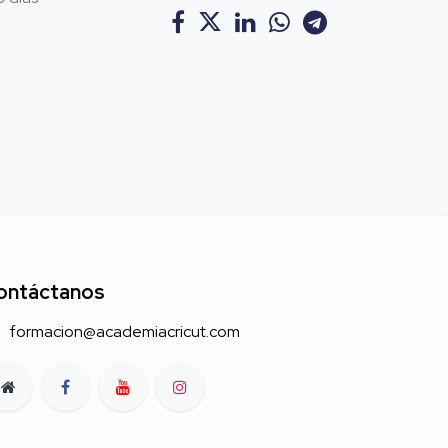
ontáctanos
formacion@academiacricut.com