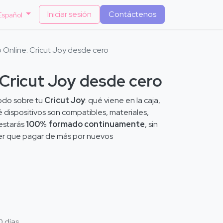
Iniciar sesión
Contáctenos
Español
 Online: Cricut Joy desde cero
 Cricut Joy desde cero
odo sobre tu
Cricut Joy
: qué viene en la caja,
 dispositivos son compatibles, materiales,
estarás
100% formado continuamente
, sin
er que pagar de más por nuevos
0 días