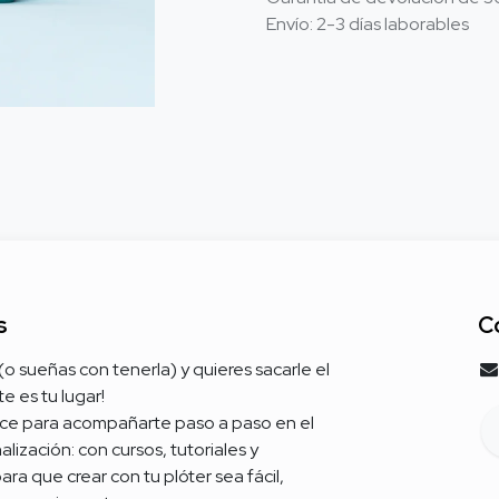
Envío: 2-3 días laborables
s
C
 (o sueñas con tenerla) y quieres sacarle el
e es tu lugar!
ce para acompañarte paso a paso en el
ización: con cursos, tutoriales y
ra que crear con tu plóter sea fácil,