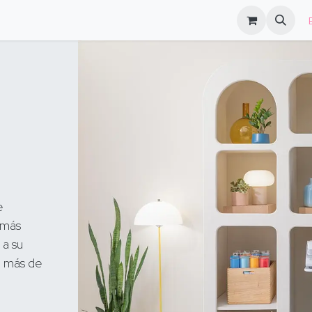
log
FAQs
​
e
 más
 a su
n más de